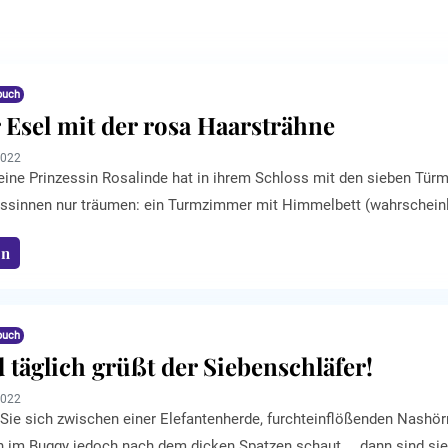
buch
 Esel mit der rosa Haarsträhne
2022
eine Prinzessin Rosalinde hat in ihrem Schloss mit den sieben Türm
essinnen nur träumen: ein Turmzimmer mit Himmelbett (wahrscheinlic
und in einem dritten gibt es eine XXL-Badewanne. Darin kann sogar d
en
namens Lotte - aus dem neuen Kinderbuch von Ilsa Hagen und Berthol
ers flotter Esel mit einer rosa ...
buch
 täglich grüßt der Siebenschläfer!
2022
Sie sich zwischen einer Elefantenherde, furchteinflößenden Nashörn
 im Buggy jedoch nach dem dicken Spatzen schaut..., dann sind sie