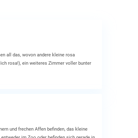
en all das, wovon andere kleine rosa
h rosa!), ein weiteres Zimmer voller bunter
er knuffige Esel der Prinzessin baden. Dieser
d Schlei „Die verschwundene Lotte“ - ist ein
ern und frechen Affen befinden, das kleine
 entweder im Zoo oder befinden sich gerade in