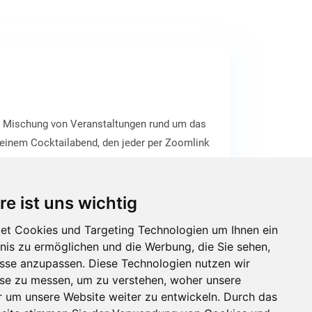
en Mischung von Veranstaltungen rund um das
t einem Cocktailabend, den jeder per Zoomlink
m Internet statt. Geplant sind Lesungen, Talk-
eichlesen aus organisiert werden Jeder Online-
re ist uns wichtig
et Cookies und Targeting Technologien um Ihnen ein
bnis zu ermöglichen und die Werbung, die Sie sehen,
isse anzupassen. Diese Technologien nutzen wir
e zu messen, um zu verstehen, woher unsere
um unsere Website weiter zu entwickeln. Durch das