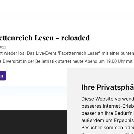
ettenreich Lesen - reloaded
2022
ht wieder los: Das Live-Event "Facettenreich Lesen" mit einer bunt
Diversität in der Belletristik startet heute Abend um 19.00 Uhr mi
en kann. Das Event findet vom Sonntag, den 1.5. bis zum 8.5.2022 i
en
n und Online-Workshops, die von dem Instagram Account @facettenr
er kann bei den ...
Ihre Privatsphä
Diese Website verwend
besseres Internet-Erle
besser an Ihre Bedürfn
außerdem um Ergebniss
Besucher kommen oder 