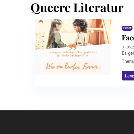
Queere Literatur
Event
Fac
01.05.
Es ge
Thema 
besuch
Les
Runde
Besuch