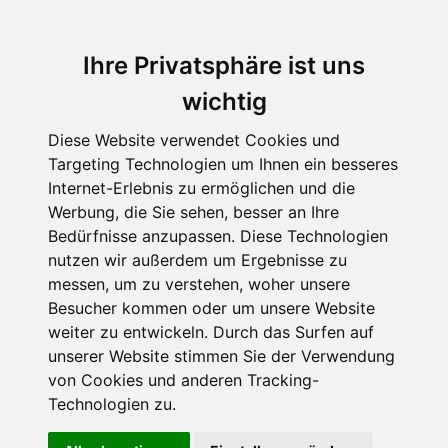
Ihre Privatsphäre ist uns
wichtig
Diese Website verwendet Cookies und
Targeting Technologien um Ihnen ein besseres
Internet-Erlebnis zu ermöglichen und die
Werbung, die Sie sehen, besser an Ihre
Bedürfnisse anzupassen. Diese Technologien
Annie Gray - "Das offizielle
nutzen wir außerdem um Ergebnisse zu
messen, um zu verstehen, woher unsere
Downtown-Abbey-Kochbuch"
Besucher kommen oder um unsere Website
Trüffel-Rührei,
weiter zu entwickeln. Durch das Surfen auf
unserer Website stimmen Sie der Verwendung
Scones und Ginger
von Cookies und anderen Tracking-
Technologien zu.
Beer - Die Downton-