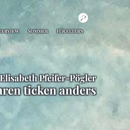
TERVIEW
SOMMER
FÜR ELTERN
Elisabeth Pfeifer-Pögler
hren ticken anders