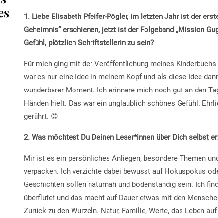
es
1. Liebe Elisabeth Pfeifer-Pögler, im letzten Jahr ist der er
Geheimnis“ erschienen, jetzt ist der Folgeband „Mission Gugg
Gefühl, plötzlich Schriftstellerin zu sein?
Für mich ging mit der Veröffentlichung meines Kinderbuchs e
war es nur eine Idee in meinem Kopf und als diese Idee dann
wunderbarer Moment. Ich erinnere mich noch gut an den Tag,
Händen hielt. Das war ein unglaublich schönes Gefühl. Ehrli
gerührt. 😊
2. Was möchtest Du Deinen Leser*innen über Dich selbst er
Mir ist es ein persönliches Anliegen, besondere Themen un
verpacken. Ich verzichte dabei bewusst auf Hokuspokus ode
Geschichten sollen naturnah und bodenständig sein. Ich fin
überflutet und das macht auf Dauer etwas mit den Menschen
Zurück zu den Wurzeln. Natur, Familie, Werte, das Leben auf