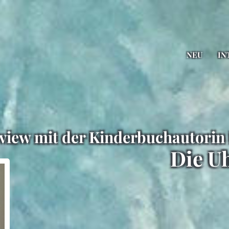
NEU
IN
view mit der Kinderbuchautorin 
Die U