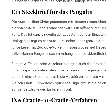
Tierpfleger Lenny es mit seinem neuen Hausgeist aufnehm
Ein Steckbrief für das Pangolin
Die Autorin Lilian Christ präsentiert mit diesem ersten Abe
die von Seite zu Seite spannender wird. Ein hilfsbereiter Tie
Fülle: Das ist ganz eindeutig der Lesestoff, der den jüngsten
Dialogen gelingt es der Autorin mühelos, einen ganzen Zo
junge Leser mit Zoologie-Vorkenntnissen gibt es viel Neues
tollen Namen Pangolin, das im Anhang noch steckbrieflich 
Für große Freude beim Anschauen sorgen auch die farbigen I
Erzählung witzig untermalen. Hier können sich die jungen L
bemüht, einen Elefanten durch die Haustür zu schieben – m
kleinen Maus. Ein weiteres optisches Highlight ist die Zei
auf der Bettdecke des Eisbären thront.
Das Cradle-to-Cradle-Verfahren