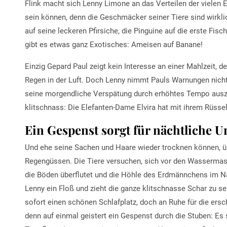
Flink macht sich Lenny Limone an das Verteilen der vielen E
sein können, denn die Geschmäcker seiner Tiere sind wirkl
auf seine leckeren Pfirsiche, die Pinguine auf die erste Fis
gibt es etwas ganz Exotisches: Ameisen auf Banane!
Einzig Gepard Paul zeigt kein Interesse an einer Mahlzeit, 
Regen in der Luft. Doch Lenny nimmt Pauls Warnungen nicht
seine morgendliche Verspätung durch erhöhtes Tempo auszu
klitschnass: Die Elefanten-Dame Elvira hat mit ihrem Rüsse
Ein Gespenst sorgt für nächtliche 
Und ehe seine Sachen und Haare wieder trocknen können, üb
Regengüssen. Die Tiere versuchen, sich vor den Wassermasse
die Böden überflutet und die Höhle des Erdmännchens im Na
Lenny ein Floß und zieht die ganze klitschnasse Schar zu s
sofort einen schönen Schlafplatz, doch an Ruhe für die ersch
denn auf einmal geistert ein Gespenst durch die Stuben: Es