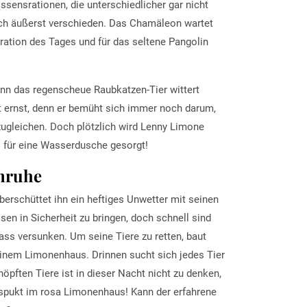
ssensrationen, die unterschiedlicher gar nicht
ich äußerst verschieden. Das Chamäleon wartet
chration des Tages und für das seltene Pangolin
denn das regenscheue Raubkatzen-Tier wittert
 ernst, denn er bemüht sich immer noch darum,
gleichen. Doch plötzlich wird Lenny Limone
l für eine Wasserdusche gesorgt!
Unruhe
erschüttet ihn ein heftiges Unwetter mit seinen
n in Sicherheit zu bringen, doch schnell sind
ss versunken. Um seine Tiere zu retten, baut
einem Limonenhaus. Drinnen sucht sich jedes Tier
öpften Tiere ist in dieser Nacht nicht zu denken,
 spukt im rosa Limonenhaus! Kann der erfahrene