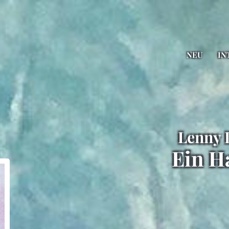
NEU
IN
Lenny 
Ein Ha