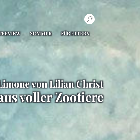
TERVIEW
SOMMER
FÜR ELTERN
Limone von Lilian Christ
us voller Zootiere