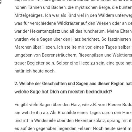
g
hohen Tannen und Bächen, die mystischen Berge, die bunte
Mittelgebirges. Ich war als Kind viel in den Wäldern unterwe
was für verschiedene Wildkräuter auf den Wiesen oder an 
war der Hexentanzplatz und all das rundherum. Meine Elter
wurden viele Sagen über den Harz berichtet. So faszinierten
Märchen über Hexen. Ich stellte mir vor, eines Tages selbe
umgeben von Beerensträuchern, Riesenpilzen und Waldtieren
treuer Begleiter sein. Selber eine Hexe zu sein, eine gute n
natürlich heute noch.
2. Welche der Geschichten und Sagen aus dieser Region hat
elche Sage hat Dich am meisten beeindruckt?
w
Es gibt viele Sagen über den Harz, wie z.B. vom Riesen Bodo
sie wehrte ihn ab. Als Brunhilde eines Tages durch den Harze
und ritt in Windeseile über den Hexentanzplatz, sprang mit i
es auf den gegenüber liegenden Felsen. Noch heute sieht ma