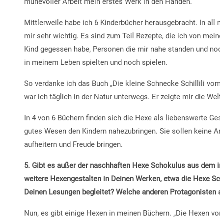
mühevoller Arbeit mein erstes Werk in den Händen.
Mittlerweile habe ich 6 Kinderbücher herausgebracht. In all
mir sehr wichtig. Es sind zum Teil Rezepte, die ich von me
Kind gegessen habe, Personen die mir nahe standen und noch
in meinem Leben spielten und noch spielen.
So verdanke ich das Buch „Die kleine Schnecke Schillili 
war ich täglich in der Natur unterwegs. Er zeigte mir die W
In 4 von 6 Büchern finden sich die Hexe als liebenswerte Ges
gutes Wesen den Kindern nahezubringen. Sie sollen keine A
aufheitern und Freude bringen.
5. Gibt es außer der naschhaften Hexe Schokulus aus dem i
weitere Hexengestalten in Deinen Werken, etwa die Hexe Sch
Deinen Lesungen begleitet? Welche anderen Protagonisten 
Nun, es gibt einige Hexen in meinen Büchern. „Die Hexen 