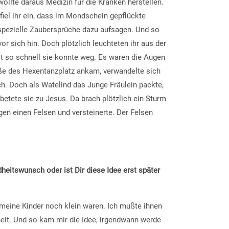
ollte daraus Medizin für die Kranken herstellen.
fiel ihr ein, dass im Mondschein gepflückte
spezielle Zaubersprüche dazu aufsagen. Und so
or sich hin. Doch plötzlich leuchteten ihr aus der
t so schnell sie konnte weg. Es waren die Augen
uße des Hexentanzplatz ankam, verwandelte sich
ich. Doch als Watelind das Junge Fräulein packte,
betete sie zu Jesus. Da brach plötzlich ein Sturm
egen einen Felsen und versteinerte. Der Felsen
heitswunsch oder ist Dir diese Idee erst später
 meine Kinder noch klein waren. Ich mußte ihnen
it. Und so kam mir die Idee, irgendwann werde