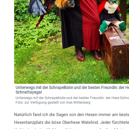
Unterwegs mit der Schrapelkiste und der besten Freundin: der H
Schnattayaga!
Unterwegs mit der Schrapelkiste und der besten Freundin: der Hexe Schn
Foto: zur Verfügung gestellt von Ines Wittenberg
Natürlich fand ich die Sagen von den Hexen immer am besten
Hexentanzplatz die böse Oberhexe Watelind. Jeder fürchtete