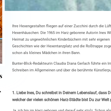
Ihre Hexengestalten fliegen auf einer Zucchini durch die Lü
Hexenhäuschen: Die 1965 im Harz geborene Autorin Ines Wit
Heimat zu ungewöhnlichen Kinderbüchern mit sehr eigenen H
Geschichten wie der Hexentanzplatz und die Roßtrappe zogen d
schon als kleines Mädchen in ihren Bann.
Bunter-Blick-Redakteurin Claudia Diana Gerlach führte ein I
Schreiben im Allgemeinen und über die berühmte Künstlerp
s
,
1. Liebe Ines, Du schreibst in Deinem Lebenslauf, dass 
welcher der vielen schönen Harz-Städte bist Du zur We
Ja, ich bin im Harz geboren und darauf sehr stolz. Schon al