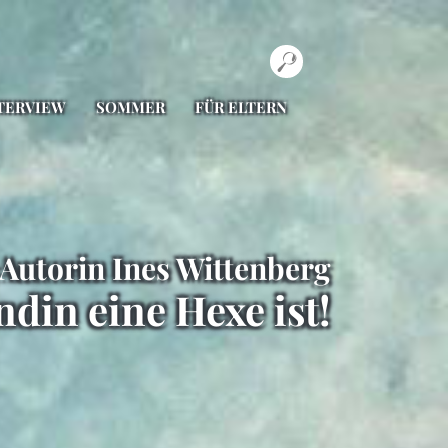
TERVIEW
SOMMER
FÜR ELTERN
Autorin Ines Wittenberg
din eine Hexe ist!