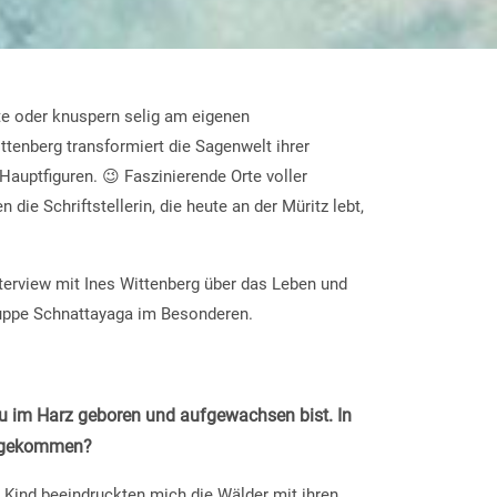
fte oder knuspern selig am eigenen
tenberg transformiert die Sagenwelt ihrer
auptfiguren. 😉 Faszinierende Orte voller
ie Schriftstellerin, die heute an der Müritz lebt,
nterview mit Ines Wittenberg über das Leben und
uppe Schnattayaga im Besonderen.
Du im Harz geboren und aufgewachsen bist. In
lt gekommen?
s Kind beeindruckten mich die Wälder mit ihren