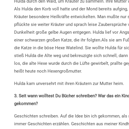
Hulda durch den Wald, um Kräuter zu sammeln. Ihre Mutter w
Als Hulda den Korb voll hatte und der Mond bereits aufging, 
Kräuter besondere Heilkräfte entwickelten. Man mußte nur 
pflückte sie weiter Kräuter und sprach leise Zaubersprüche v
Dunkelheit große gelbe Augen entgegen. Hulda lief vor Angs
einer schwarzen großen Katze, die ihr folgten.Als sie am F
die Katze in die böse Hexe Watelind. Sie wollte Hulda für s
stieß Hulda die Alte weg und bekreuzigte sich schnell, dann 
los, die alte Hexe wurde durch die Lüfte gewirbelt, prallte g
heißt heute noch Hexengroßmutter.
Hulda kam unversehrt mit ihren Kräutern zur Mutter heim.
3. Seit wann wolltest Du Bücher schreiben? War das ein Kind
gekommen?
Geschichten schreiben. Auf die Idee bin ich gekommen, als
immer Geschichten erzählen. Geschichten aus meiner Kindhe