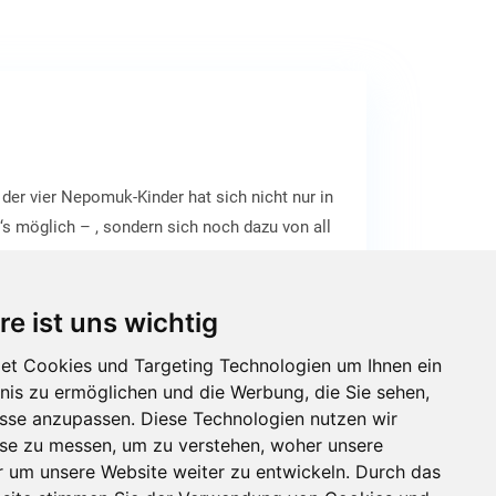
der vier Nepomuk-Kinder hat sich nicht nur in
s möglich – , sondern sich noch dazu von all
h organisiert! Das ist ein Problem für seine
ie Vergangenheit reisen müssen, um den Schaden
re ist uns wichtig
et Cookies und Targeting Technologien um Ihnen ein
bnis zu ermöglichen und die Werbung, die Sie sehen,
isse anzupassen. Diese Technologien nutzen wir
e zu messen, um zu verstehen, woher unsere
um unsere Website weiter zu entwickeln. Durch das