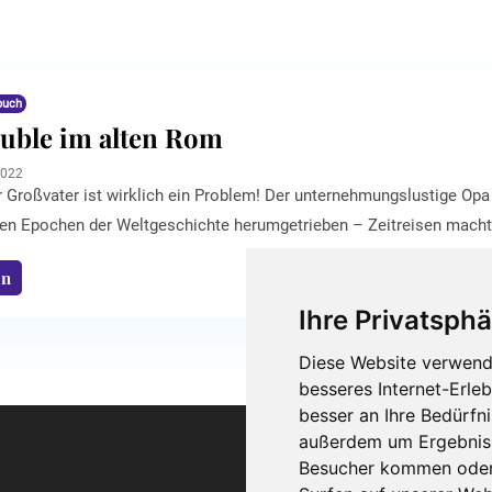
buch
uble im alten Rom
2022
 Großvater ist wirklich ein Problem! Der unternehmungslustige Opa 
sen Epochen der Weltgeschichte herumgetrieben – Zeitreisen macht‘
 Ausflügen kleine Andenken mitgebracht. Und die hat er sich heimlic
en
eratenen, rechtschaffenen Enkel, die bereits zum zweiten Mal in d
 großväterlichen Untaten ...
Ihre Privatsphä
Diese Website verwend
besseres Internet-Erle
besser an Ihre Bedürfn
außerdem um Ergebniss
Besucher kommen oder 