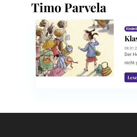
Timo Parvela
Kinder
Kla
08.01.
Der He
nicht 
sich, 
Les
Parvel