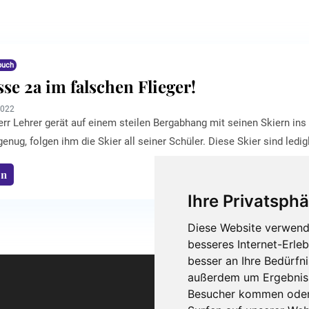
buch
sse 2a im falschen Flieger!
2022
rr Lehrer gerät auf einem steilen Bergabhang mit seinen Skiern ins
genug, folgen ihm die Skier all seiner Schüler. Diese Skier sind ledi
wer kann! Eine aberwitzige Klassenreise erleben die Schüler der 2 
en
a.
Ihre Privatsphä
Diese Website verwend
besseres Internet-Erle
besser an Ihre Bedürfn
außerdem um Ergebniss
Besucher kommen oder 