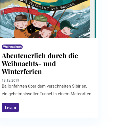
Das ist zumindest der grundsätzliche Plan in
dem neu erschienenen Roman von Haike
Hausdorf „Die Geiser der Weihnacht ...
Weihnachten
Abenteuerlich durch die
Weihnachts- und
Winterferien
18.12.2019
Ballonfahrten über dem verschneiten Sibirien,
ein geheimnisvoller Tunnel in einem Meteoriten
und der Geist eines Schriftstellers, der im
Lesen
schwarzen Gesteinskeller Kaffee trinkt –
Willkommen in einem neuen Abenteuer der
Kurzhosengang!