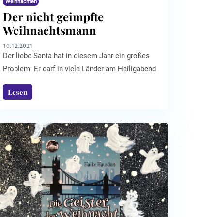
Weihnachten
Der nicht geimpfte
Weihnachts­mann
10.12.2021
Der liebe Santa hat in diesem Jahr ein großes
Problem: Er darf in viele Länder am Heiligabend
nicht einreisen, da er nicht geimpft ist! In der
Lesen
am 12. Dezember frisch veröffentlichten
Kurzgeschichte „Ein Weihnachtswunder für die
Welt“ (ebook) des jungen Schweizer Autors
Alex Planet bekommt der friedliche
Weihnachtsmann viele sehr sonderbare
Nachrichten von der Erde. Wird es in diesem
zweiten Corona-Jahr überhaupt ein
Weihnachtsfest geben können?