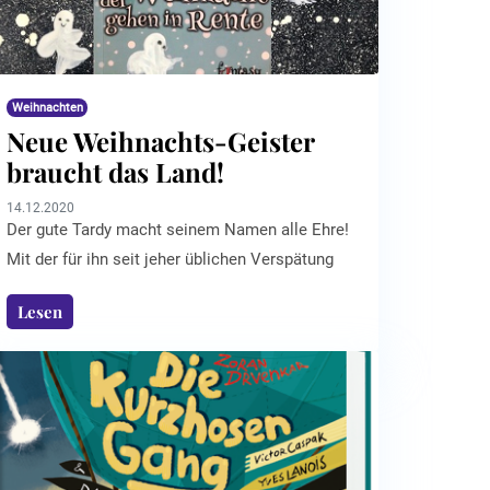
Weihnachten
Neue Weihnachts-Geister
braucht das Land!
14.12.2020
Der gute Tardy macht seinem Namen alle Ehre!
Mit der für ihn seit jeher üblichen Verspätung
erscheint der noch nicht einmal 100jährige
Lesen
Teenie-Geist zum Bewerbungsgespräch. Dabei
geht es um ein Vorstellungsgespräch der
Extraklasse: Die drei weltbekannten
Weihnachtsgeister aus dem Charles-Dickens-
Klassiker haben die Nase voll vom Sünder-
Bekehrern und wollen endlich in Rente gehen.