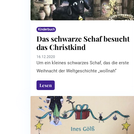
Kinderbuch
Das schwarze Schaf besucht
das Christkind
16.12.2020
Um ein kleines schwarzes Schaf, das die erste
Weihnacht der Weltgeschichte „wollnah“
miterlebt, geht es in dem bezaubernd
Lesen
illustrierten Kinderbuch „Nepodemus und das
erste Weihnachtsfest“ von Christoph Leichtfuß.