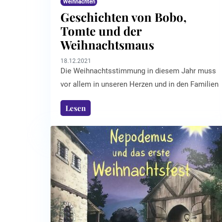
Weihnachten
Geschichten von Bobo,
Tomte und der
Weihnachtsmaus
18.12.2021
Die Weihnachtsstimmung in diesem Jahr muss
vor allem in unseren Herzen und in den Familien
entstehen, denn viele Impulse von außen – wie
Lesen
Weihnachtsmärkte und Feiern im Freundes- und
Arbeitskreis - fallen diesmal aus. Was liegt da
näher, als die Fröhlichkeit und die einzigartige
Atmosphäre dieses Festes mit ein paar
Kinderbüchern direkt im Familienkreis
hervorzuzaubern?