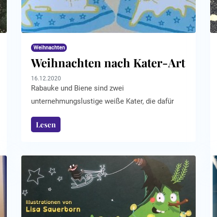
Weihnachten
Weihnachten nach Kater-Art
16.12.2020
Rabauke und Biene sind zwei
unternehmungslustige weiße Kater, die dafür
sorgen müssen dass es ihrer menschlichen
Lesen
Katzenmutter auch zur Weihnachtszeit nicht
langweilig wird. Daher geht es in dem
Kinderbuch von Anna Maria Kuppe „Rabauke
und Biene feiern Weihnachten“ um ein Katzen-
Weihnachtsfest der ganz besonderen Art.