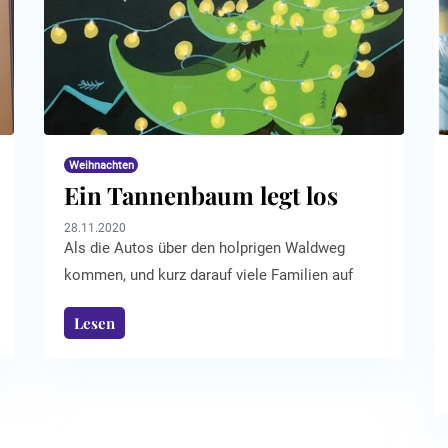
Weihnachten
Ein Tannenbaum legt los
28.11.2020
Als die Autos über den holprigen Waldweg
kommen, und kurz darauf viele Familien auf
dem Parkplatz strahlend und in bester
Lesen
Weihnachtslaune aussteigen, schauen ihnen die
Tannenbäume erwartungsfroh entgegen. Auch
die kleine Weißtanne Abie Alba hat auf diesen
Moment ihr ganzes Leben lang gewartet. Die
Tanne aus dem neuen Kinderbuch „Abie Alba –