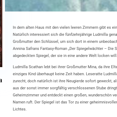
In dem alten Haus mit den vielen leeren Zimmern gibt es ei
Natürlich interessiert sich die fünfzehnjährige Ludmilla ge
Großmutter den Schlüssel, um sich dort in einem unbeobac
Annina Safrans Fantasy-Roman „Der Spiegelwächter – Die Sa
abgedeckten Spiegel, der sie in eine andere Welt locken will
Ludmilla Scathan lebt bei ihrer Großmutter Mina, da ihre Elte
einziges Kind
überhaupt keine Zeit haben. Leseratte Ludmil
a
zurecht, doch natürlich ist ihre Neugierde sofort geweckt, a
aus der sonst immer sorgfältig verschlossenen Stube dringt
Geheimzimmer und entdeckt einen großen, wunderschön verzi
Namen ruft. Der Spiegel ist das Tor zu einer geheimnisvoll
Lichtes.