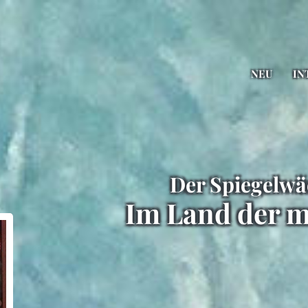
NEU
IN
Der Spiegelwä
Im Land der m