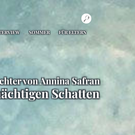
TERVIEW
SOMMER
FÜR ELTERN
chter von Annina Safran
ächtigen Schatten