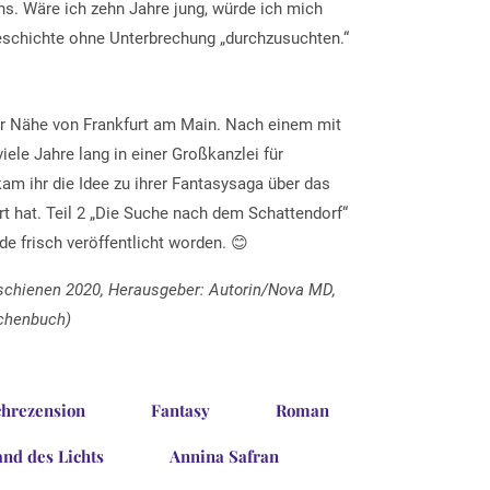
s. Wäre ich zehn Jahre jung, würde ich mich
Geschichte ohne Unterbrechung „durchzusuchten.“
der Nähe von Frankfurt am Main. Nach einem mit
ele Jahre lang in einer Großkanzlei für
kam ihr die Idee zu ihrer Fantasysaga über das
rt hat. Teil 2 „Die Suche nach dem Schattendorf“
ade frisch veröffentlicht worden. 😊
rschienen 2020, Herausgeber: Autorin/Nova MD,
schenbuch)
hrezension
Fantasy
Roman
and des Lichts
Annina Safran