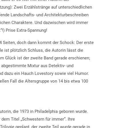
tzung): Zwei Erzählstränge auf unterschiedlichen
fende Landschafts- und Architekturbeschreiben
dlichen Charaktere. Und dazwischen wird immer
t“!) Prise Extra-Spannung!
64 Seiten, doch dann kommt der Schock: Der erste
 ist plötzlich Schluss, die Autorin lässt die
m Glück ist der zweite Band gerade erschienen;
kt abgestimmte Mixtur aus Detektiv- und
und dazu ein Hauch Lovestory sowie viel Humor.
ellen Fall die Altersgruppe von 14 bis etwa 100
orin, die 1973 in Philadelphia geboren wurde.
 dem Titel „Schwestern für immer“. Ihre
ilogie geplant, der zweite Teil wurde gerade in