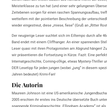
Meisterklasse zu tun hat (und einer sehr gelungenen Überse
Zeitebenen sorgen für einen raschen Spannungsaufbau, tref
wetteifern mit der pointierten Beschreibung der unterschie
wieder eingestreut, diese „miese, fiese“ (Gruß an „Ritter Ros
Der neugierige Leser suchtet sich im Eiltempo durch alle 4
Band endet mit einem Cliffhanger. An einer spannenden Stelle
Leser quasi mit ihren Protagonisten am Abgrund hängen! Zu
wir präsentieren die Fortsetzung in Kürze. Fazit: Eine perfe
Internatgeschichte, Coming-ofAge, etwas Mystery-Thriller 
DER Lesetipp für jeden jungen (wobei „jung“ in diesem spezi
Jahren bedeutet) Krimi-Fan!
Die Autorin
Maureen Johnson ist eine US-amerikanische Jungendbuchaut
2005 erschien ihr erstes ins Deutsche übersetzte Buch unter
spannende Kriminalgeschichte „Ellingham Academy“ ist als Tr