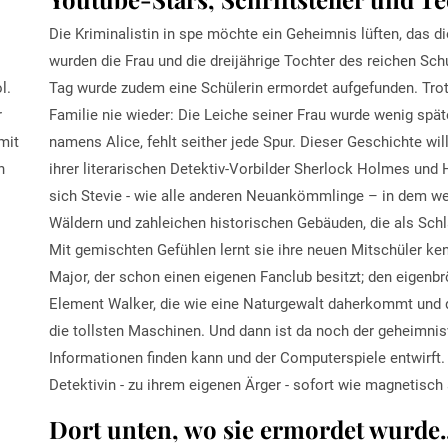
Die Kriminalistin in spe möchte ein Geheimnis lüften, das di
wurden die Frau und die dreijährige Tochter des reichen Sch
Tag wurde zudem eine Schülerin ermordet aufgefunden. Trot
l.
Familie nie wieder: Die Leiche seiner Frau wurde wenig sp
r
namens Alice, fehlt seither jede Spur. Dieser Geschichte wi
mit
ihrer literarischen Detektiv-Vorbilder Sherlock Holmes un
n
sich Stevie - wie alle anderen Neuankömmlinge – in dem wei
Wäldern und zahleichen historischen Gebäuden, die als Schla
Mit gemischten Gefühlen lernt sie ihre neuen Mitschüler ke
Major, der schon einen eigenen Fanclub besitzt; den eigenbrö
Element Walker, die wie eine Naturgewalt daherkommt und d
die tollsten Maschinen. Und dann ist da noch der geheimnis
Informationen finden kann und der Computerspiele entwirft.
Detektivin - zu ihrem eigenen Ärger - sofort wie magnetisc
Dort unten
, wo sie ermordet wurde..