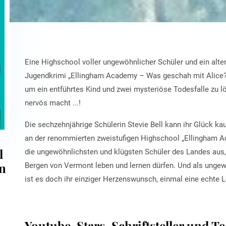
Eine Highschool voller ungewöhnlicher Schüler und ein alte
Jugendkrimi „Ellingham Academy – Was geschah mit Alice?“ 
um ein entführtes Kind und zwei mysteriöse Todesfalle zu 
nervös macht ...!
Die sechzehnjährige Schülerin Stevie Bell kann ihr Glück ka
an der renommierten zweistufigen Highschool „Ellingham 
l
die ungewöhnlichsten und klügsten Schüler des Landes aus, 
n
Bergen von Vermont leben und lernen dürfen. Und als ungew
ist es doch ihr einziger Herzenswunsch, einmal eine echte L
Youtube-Stars, Schriftsteller und T