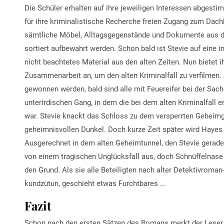
Die Schüler erhalten auf ihre jeweiligen Interessen abgest
für ihre kriminalistische Recherche freien Zugang zum Dac
sämtliche Möbel, Alltagsgegenstände und Dokumente aus d
sortiert aufbewahrt werden. Schon bald ist Stevie auf eine 
nicht beachtetes Material aus den alten Zeiten. Nun bietet
Zusammenarbeit an, um den alten Kriminalfall zu verfilmen.
gewonnen werden, bald sind alle mit Feuereifer bei der Sac
unterirdischen Gang, in dem die bei dem alten Kriminalfall
war. Stevie knackt das Schloss zu dem versperrten Geheimg
geheimnisvollen Dunkel. Doch kurze Zeit später wird Hayes 
Ausgerechnet in dem alten Geheimtunnel, den Stevie gerade s
von einem tragischen Unglücksfall aus, doch Schnüffelnase 
den Grund. Als sie alle Beteiligten nach alter Detektivroma
kundzutun, geschieht etwas Furchtbares ...
Fazit
Schon nach den ersten Sätzen des Romans merkt der Leser, d