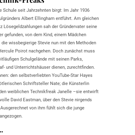
e Schule seit Jahrzehnten birgt: Im Jahr 1936
ulgründers Albert Ellingham entführt. Am gleichen
z Lösegeldzahlungen sah der Gründervater seine
äter gefunden, von dem Kind, einem Mädchen
ll die wissbegierige Stevie nun mit den Methoden
d Hercule Poirot nachgehen. Doch zunächst muss
tläufigen Schulgelände mit seinen Parks,
f- und Unterrichtshäuser dienen, zurechtfinden.
nnen: den selbstverliebten YouTube-Star Hayes
tlerischen Schriftsteller Nate; die Künsterlin
en weiblichen Technikfreak Janelle –sie entwirft
volle David Eastman, über den Stevie nirgends
 Ausgerechnet von ihm fühlt sich die junge
h angezogen.
.