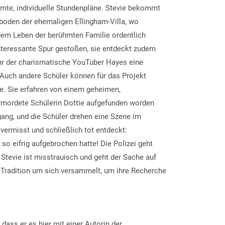
immte, individuelle Stundenpläne. Stevie bekommt
hboden der ehemaligen Ellingham-Villa, wo
em Leben der berühmten Familie ordentlich
interessante Spur gestoßen, sie entdeckt zudem
 ihr der charismatische YouTuber Hayes eine
 Auch andere Schüler können für das Projekt
he. Sie erfahren von einem geheimen,
 ermordete Schülerin Dottie aufgefunden worden
ang, und die Schüler drehen eine Szene im
vermisst und schließlich tot entdeckt:
o eifrig aufgebrochen hatte! Die Polizei geht
Stevie ist misstrauisch und geht der Sache auf
n-Tradition um sich versammelt, um ihre Recherche
ass er es hier mit einer Autorin der