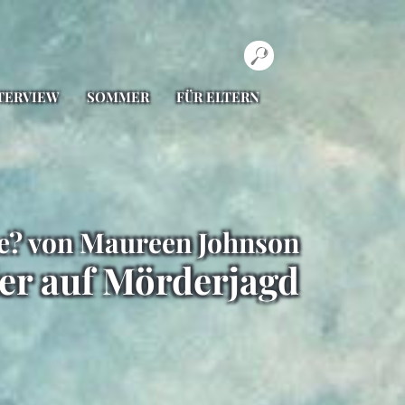
TERVIEW
SOMMER
FÜR ELTERN
ce? von Maureen Johnson
er auf Mörderjagd