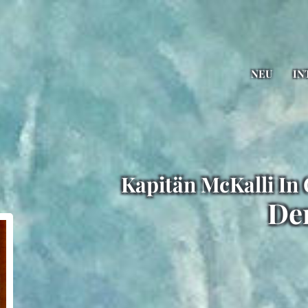
NEU
IN
Kapitän McKalli In
Der