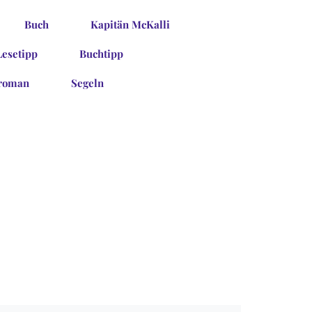
Buch
Kapitän McKalli
Lesetipp
Buchtipp
roman
Segeln