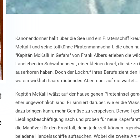
Kanonendonner hallt über die See und ein Piratenschiff kreu
McKalli und seine tollkühne Piratenmannschaft, die üben n
"Kapitän McKalli in Gefahr" von Frank Albers erleben die wild
Landleben im Schwalbennest, einer kleinen Insel, die sie z
auserkoren haben. Doch der Lockruf ihres Berufs zieht den 
wo ein wirklich haarsträubendes Abenteuer auf sie wartet...
t
Kapitän McKalli wälzt auf der hauseigenen Pirateninsel gera
n
eher ungewöhnlich sind: Er sinniert darüber, wie er die Wa
dazu bringen kann, mehr Gemüse zu verspeisen. Derweil geh
Lieblingsbeschäftigung nach und proben für neue Kaperfahrt
e
die Manöver für den Ernstfall, denn jederzeit können irgend
beladene Handelsschiffe auftauchen. Wobei die zweite Art vo