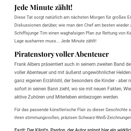
Jede Minute zählt!
Diese Tat sorgt natürlich am nächsten Morgen für großes En
Diskussionen darüber, wie man den Chef am besten wieder 
Schiffsjunge Tim einen waghalsigen Plan zur Rettung von Kap
Lage ausharren muss... Jede Minute zählt!
Piratenstory voller Abenteuer
Frank Albers präsentiert auch in seinem zweiten Band de
voller Abenteuer und mit äußerst ungewöhnlicher Helden.
ganz eigenen Erzählstil, der besonders die Kinder - aber 
sofort in seinen Bann zieht, wo sie mit neuen Fakten, W
aktive Zuhören und Miterleben einbezogen werden.
Für das passende künstlerische Flair zu dieser Geschichte s
ihren stimmungsvollen, präzisen Schwarz-Weiß-Zeichnungen
Fazit: Der Käpt'n, Pardon, der Autor spinnt hier ein wirk