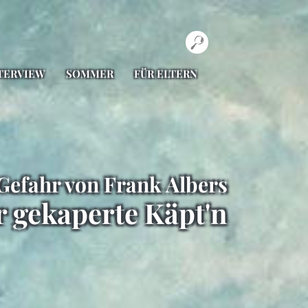
TERVIEW
SOMMER
FÜR ELTERN
 Gefahr von Frank Albers
 gekaperte Käpt'n