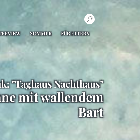
TERVIEW
SOMMER
FÜR ELTERN
k: "Taghaus Nachthaus"
nne mit wallendem
Bart