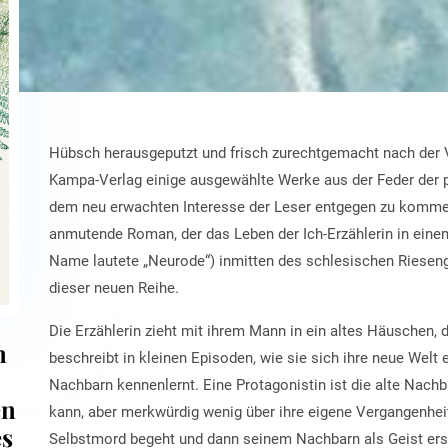
Hübsch herausgeputzt und frisch zurechtgemacht nach der V
Kampa-Verlag einige ausgewählte Werke aus der Feder der p
dem neu erwachten Interesse der Leser entgegen zu kommen
anmutende Roman, der das Leben der Ich-Erzählerin in eine
Name lautete „Neurode“) inmitten des schlesischen Rieseng
dieser neuen Reihe.
Die Erzählerin zieht mit ihrem Mann in ein altes Häuschen, d
n
beschreibt in kleinen Episoden, wie sie sich ihre neue Welt
Nachbarn kennenlernt. Eine Protagonistin ist die alte Nach
en
kann, aber merkwürdig wenig über ihre eigene Vergangenheit
es
Selbstmord begeht und dann seinem Nachbarn als Geist ersc