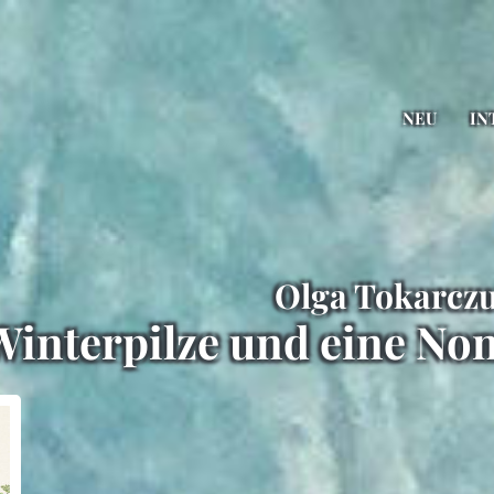
NEU
IN
Olga Tokarczu
interpilze und eine No