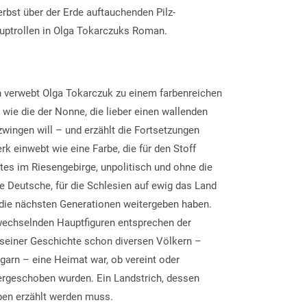
rbst über der Erde auftauchenden Pilz-
uptrollen in Olga Tokarczuks Roman.
in verwebt Olga Tokarczuk zu einem farbenreichen
ie die der Nonne, die lieber einen wallenden
r zwingen will – und erzählt die Fortsetzungen
rk einwebt wie eine Farbe, die für den Stoff
rtes im Riesengebirge, unpolitisch und ohne die
ne Deutsche, für die Schlesien auf ewig das Land
an die nächsten Generationen weitergeben haben.
wechselnden Hauptfiguren entsprechen der
 seiner Geschichte schon diversen Völkern –
arn – eine Heimat war, ob vereint oder
hergeschoben wurden. Ein Landstrich, dessen
ppen erzählt werden muss.