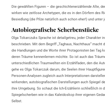
Die gewählten Figuren – die geschichtenerzählende Alte, der
wirken wie zeitlose Archetypen, die es in den Dörfern des R
Besiedlung (die Pilze natürlich auch schon eher!) und unter
Autobiografische Scherbenstücke
Olga Tokarczuks Sprache ist detailgetreu, jeder Charakter 
beschrieben. Mit dem Begriff „Taghaus, Nachthaus“ macht die 
die Handlungen und die Worte ihrer Protagonisten bei Tag k
deren Träume kennenlernen möchte. So ist auch das Träume
unterschiedlichen Traumwelten ein Erzählfaden, den die Auto
gehe es Olga Tokarczuk darum, die Seelen ihrer Hauptfiguren
Personen-Analysen zugleich auch Interpretationen darstelle
wirkenden, autobiografischen Darstellungen auch Spiegel d
ihre Umgebung. So schaut die Ich-Erzählerin schließlich in 
Spiegelscherben wie in das Kaleidoskop ihrer eigenen Gedan
Selbst.