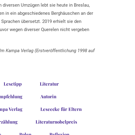
h diversen Umzügen lebt sie heute in Breslau,
ben in ein abgeschiedenes Berghäuschen an der
Sprachen übersetzt. 2019 erhielt sie den
 zuvor wegen diverser Querelen nicht vergeben
Im Kampa Verlag (Erstveröffentlichung 1998 auf
Lesetipp
Literatur
mpfehlung
Autorin
mpa Verlag
Leseecke für Eltern
rzählung
Literaturnobelpreis
e
Polen
Reflexion