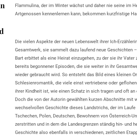
an
Flammulina, der im Winter wächst und daher nie seine im He
Artgenossen kennenlernen kann, bekommen kurzfristige Ha
d
Die vielen Aspekte der neuen Lebenswelt ihrer Ich-Erzähler
Gesamtwerk, sie sammelt dazu laufend neue Geschichten – w
Bart erbittet als eine Heirat einzugehen, zu der sie ihr Vate
bereits begonnener Episoden, die sie weiter in ihr Gesamtwe
wieder gebraucht wird. So entsteht das Bild eines kleinen O
Schlesienromantik, die viele einst vertriebene oder geflohe
ihrer Kindheit ist, wie einen Schatz in sich tragen und oft 
Doch die von der Autorin gewählten kurzen Abschnitte mit 
wechselvollen Geschichte dieses Landstrichs, der im Laufe
Tschechen, Polen, Deutschen, Bewohnern von Österreich-Ung
zerstritten und in dem die Landesgrenzen ständig hin- und 
Geschichte also ebenfalls in verschiedenen, zeitlichen Eta