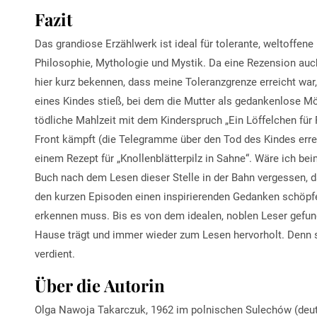
Fazit
Das grandiose Erzählwerk ist ideal für tolerante, weltoffene
Philosophie, Mythologie und Mystik. Da eine Rezension auch
hier kurz bekennen, dass meine Toleranzgrenze erreicht war, 
eines Kindes stieß, bei dem die Mutter als gedankenlose Mör
tödliche Mahlzeit mit dem Kinderspruch „Ein Löffelchen für P
Front kämpft (die Telegramme über den Tod des Kindes erreic
einem Rezept für „Knollenblätterpilz in Sahne“. Wäre ich be
Buch nach dem Lesen dieser Stelle in der Bahn vergessen, da
den kurzen Episoden einen inspirierenden Gedanken schöpf
erkennen muss. Bis es von dem idealen, noblen Leser gefund
Hause trägt und immer wieder zum Lesen hervorholt. Denn s
verdient.
Über die Autorin
Olga Nawoja Takarczuk, 1962 im polnischen Sulechów (deut